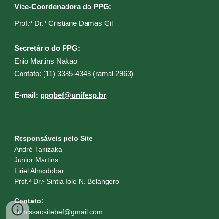
Vice-Coordenadora do PPG:
Prof.ª Dr.ª Cristiane Damas Gil​
Secretário do PPG:
Enio Martins Nakao
C
ontato: (11) 3385-4343 (ramal 2
963
)
E
-mail:
ppgbef@unifesp.br
Responsáveis pelo Site
André Tanizaka
Junior Martins
Liriel Almodobar
Prof.ª Dr.ª Sintia Iole N. Belangero
Contato:
c
omissaositebef@gmail.com