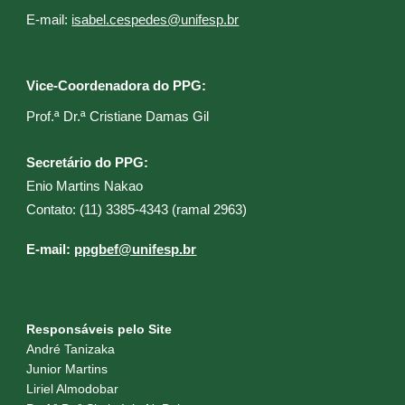
E
-mail:
isabel.cespedes@unifesp.br
Vice-Coordenadora do PPG:
Prof.ª Dr.ª Cristiane Damas Gil​
Secretário do PPG:
Enio Martins Nakao
C
ontato: (11) 3385-4343 (ramal 2
963
)
E
-mail:
ppgbef@unifesp.br
Responsáveis pelo Site
André Tanizaka
Junior Martins
Liriel Almodobar