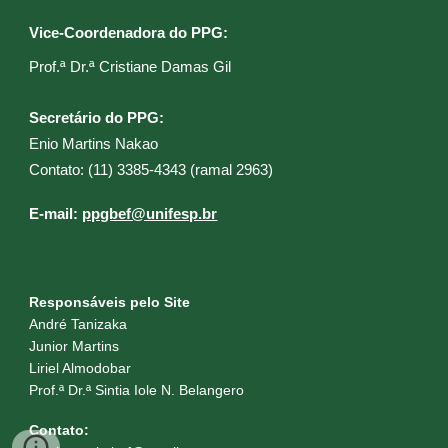
Vice-Coordenadora do PPG:
Prof.ª Dr.ª Cristiane Damas Gil​
Secretário do PPG:
Enio Martins Nakao
C
ontato: (11) 3385-4343 (ramal 2
963
)
E
-mail:
ppgbef@unifesp.br
Responsáveis pelo Site
André Tanizaka
Junior Martins
Liriel Almodobar
Prof.ª Dr.ª Sintia Iole N. Belangero
Contato: