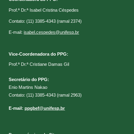
Prof.ª Dr.ª Isabel Cristina Céspedes
C
ontato: (11) 3385-4343 (ramal 2374)
E
-mail:
isabel.cespedes@unifesp.br
Vice-Coordenadora do PPG:
Prof.ª Dr.ª Cristiane Damas Gil​
Secretário do PPG:
Enio Martins Nakao
C
ontato: (11) 3385-4343 (ramal 2
963
)
E
-mail:
ppgbef@unifesp.br