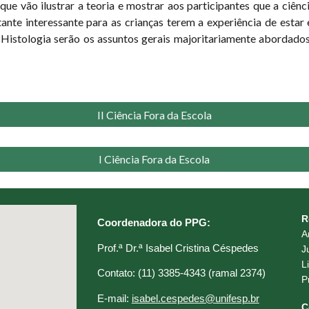
 que vão ilustrar a teoria e mostrar aos participantes que a ciên
tante interessante para as crianças terem a experiência de estar
 Histologia serão os assuntos gerais majoritariamente abordados
II Ciência Fora da Escola
I Ciência Fora da Escola
R
Coordenadora do PPG:
A
Prof.ª Dr.ª Isabel Cristina Céspedes
J
L
C
ontato: (11) 3385-4343 (ramal 2374)
P
E
-mail:
isabel.cespedes@unifesp.br
C