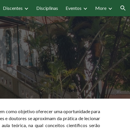
Discentes
Disciplinas
Eventos
More
ion
em como objetivo oferecer uma oportunidade para
es e doutores se aproximam da prática de lecionar
la teórica, na qual conceitos científicos serão