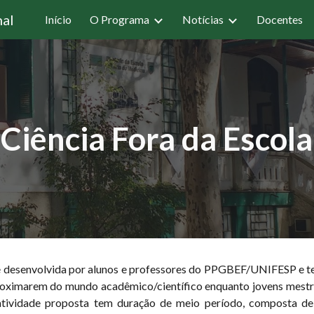
nal
Início
O Programa
Notícias
Docentes
ip to main content
Skip to navigat
Ciência Fora da Escola
e desenvolvida por alunos e professores do PPGBEF/UNIFESP e t
proximarem do mundo acadêmico/científico enquanto jovens mestr
tividade proposta tem duração de meio período, composta de au