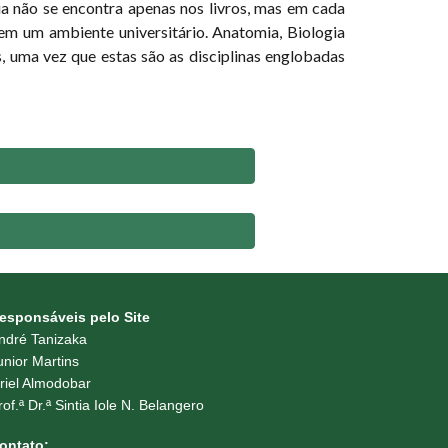
cia não se encontra apenas nos livros, mas em cada
 em um ambiente universitário. Anatomia, Biologia
, uma vez que estas são as disciplinas englobadas
esponsáveis pelo Site
ndré Tanizaka
unior Martins
iriel Almodobar
rof.ª Dr.ª Sintia Iole N. Belangero
ontato: