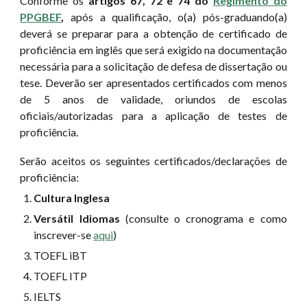
Conforme os
artigos 67, 72 e 74 do
Regimento do
PPGBEF
,
após a qualificação, o(a) pós-graduando(a)
deverá se preparar para a obtenção de certificado de
proficiência em inglês que será exigido na documentação
necessária para a solicitação de defesa de dissertação ou
tese. Deverão ser apresentados certificados com menos
de 5 anos de validade, oriundos de escolas
oficiais/autorizadas para a aplicação de testes de
proficiência.
S
erão aceitos os seguintes certificados/declarações d
e
proficiência:
Cultura Inglesa
Versátil Idiomas
(consulte o cronograma e
como
inscrever-se
aqui
)
TOEFL iBT
TOEFL
ITP
IELTS