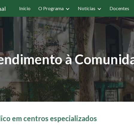
nal
Início
O Programa
Notícias
Docentes
ip to main content
Skip to navigat
endimento à Comunid
ico em centros especializados