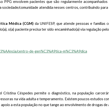
sso PPG envolvem pacientes que são regularmente acompanhados e
 a sociedade/comunidade atendida nesses centros, contribuindo para
ética Médica (CGM)
da UNIFESP, que atende pessoas e famílias co
a), o(a) paciente precisa ter sido encaminhado(a) via regulação pe
ist%C3%AAncia/centro-de-gen%C3%A9tica-m%C3%A9dica
el Cristina Céspedes permite o diagnóstico, na população carcer
tressoras na vida adulta e temperamento. Existem poucos estudos com
e apoio a esta população no que tange ao envolvimento de drogas de 