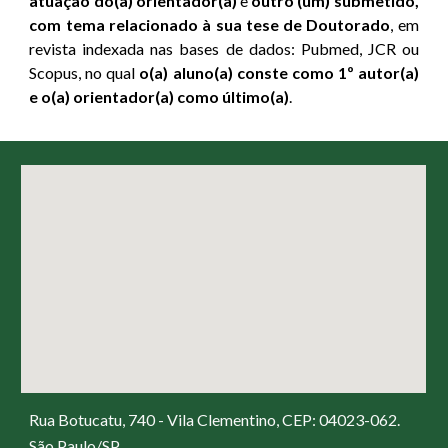
atuação do(a) orientador(a)
e
outro (um) submetido,
com tema relacionado à sua tese de Doutorado
, em
revista indexada nas bases de dados: Pubmed, JCR ou
Scopus, no qual
o(a) aluno(a) conste como 1º autor(a)
e o(a) orientador(a) como último(a)
.
Rua Botucatu, 740 - Vila Clementino, CEP: 04023-062.
São Paulo/SP