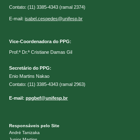
C
ontato: (11) 3385-4343 (ramal 2374)
E
-mail:
isabel.cespedes@unifesp.br
Vice-Coordenadora do PPG:
Prof.ª Dr.ª Cristiane Damas Gil​
Secretário do PPG:
Enio Martins Nakao
C
ontato: (11) 3385-4343 (ramal 2
963
)
E
-mail:
ppgbef@unifesp.br
Responsáveis pelo Site
André Tanizaka
Junior Martins