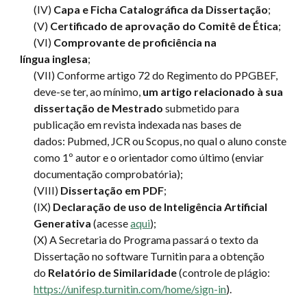
(IV)
Capa e Ficha Catalográfica da Dissertação
;
(V)
Certificado de aprovação do Comitê de Ética
;
(VI)
Comprovante de p
roficiência na
língua inglesa
;
(VII) Conforme artigo
72
do Regimento do PPGBEF,
deve-se ter, ao mínimo,
um
artigo relacionado à sua
dissertação de Mestrado
submetido para
publicação
em revista indexada nas bases de
dados: Pubmed, JCR ou Scopus, no qual o aluno conste
como 1º autor e o orientador como
último (enviar
documentação comprobatória)
;
(VIII)
Dissertação em
PDF
;
(IX)
Declaração de uso de Inteligência Artificial
Generativa
(acesse
aqui
);
(X)
A Secretaria do Programa passará o texto da
Dissertação no software Turnitin para a obtenção
do
Relatório de Similaridade
(controle de plágio:
https://unifesp.turnitin.com/home/sign-in
).