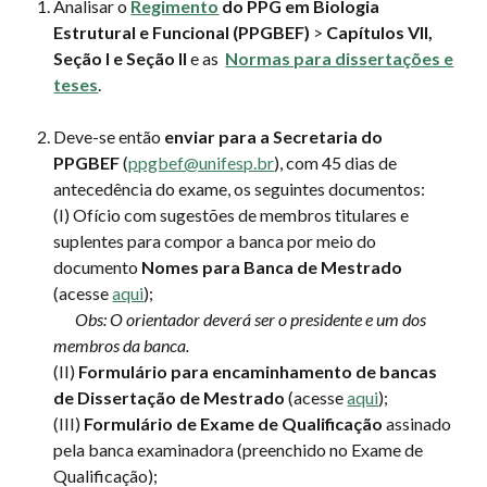
Analisar o
Regimento
do PPG em Biologia
Estrutural e Funcional (PPGBEF)
>
Capítulos VII,
Seção I e Seção II
e as
Normas para dissertações e
teses
.
Deve-se então
enviar para a Secretaria do
PPGBEF
(
ppgbef@unifesp.br
), com 45 dias de
antecedência do exame, os seguintes documentos:
(I)
Ofício com sugestões de membros titulares e
suplentes para compor a banca por meio do
documento
Nomes para Banca de Mestrado
(acesse
aqui
);
Obs: O orientador deverá ser o presidente e um dos
membros da banca.
(II)
Formulário para encaminhamento de bancas
de Dissertação de
Mestrado
(acesse
aqui
);
(III)
Formulário de Exame de Qualificação
assinado
pela banca
examinadora (preenchido no Exame de
Qualificação)
;