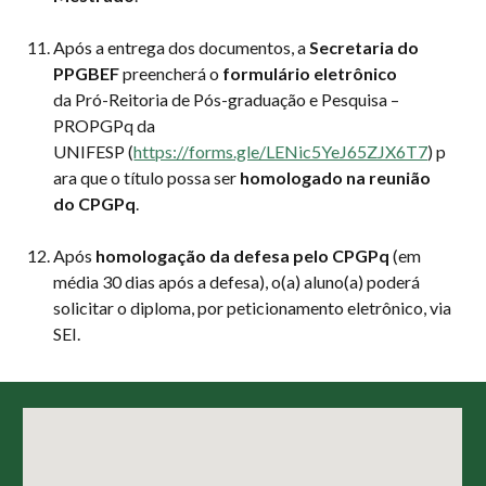
Após a entrega dos documentos, a
Secretaria do
PPGBEF
preencherá o
formulário eletrônico
da Pró-Reitoria de Pós-graduação e Pesquisa –
PROPGPq da
UNIFESP (
https://forms.gle/LENic5YeJ65ZJX6T7
) p
ara que o título possa ser
homologado na reunião
do CPGPq
.
Após
homologação da defesa pelo CPGPq
(em
média 30 dias após a defesa)
, o(a) aluno(a) poderá
solicitar o diploma, por peticionamento eletrônico, via
SEI.